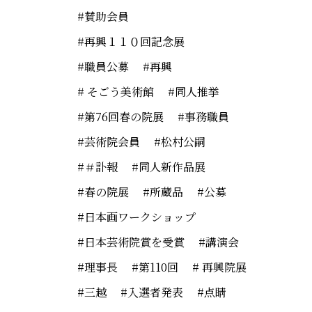
賛助会員
再興１１０回記念展
職員公募
再興
そごう美術館
同人推挙
第76回春の院展
事務職員
芸術院会員
松村公嗣
＃訃報
同人新作品展
春の院展
所蔵品
公募
日本画ワークショップ
日本芸術院賞を受賞
講演会
理事長
第110回
再興院展
三越
入選者発表
点睛