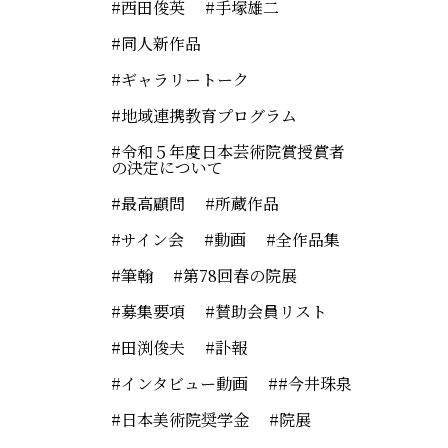
西田俊英
手塚雄二
同人新作品
ギャラリートーク
地域連携教育プログラム
令和５年度日本芸術院賞授賞者
の決定について
最高顧問
所蔵作品
サイン会
動画
全作品集
筆翰
第78回春の院展
募集要項
賛助会員リスト
田渕俊夫
訃報
インタビュー動画
#今井珠泉
日本美術院奨学金
院展