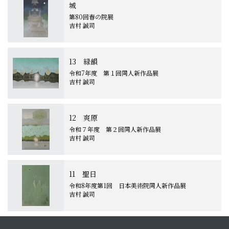
城
第80回春の院展
吉村 誠司
13 緑韻
令和7年度 第１回同人新作品展
吉村 誠司
12 爽原
令和７年度 第２回同人新作品展
吉村 誠司
11 聖日
令和8年度第1回 日本美術院同人新作品展
吉村 誠司