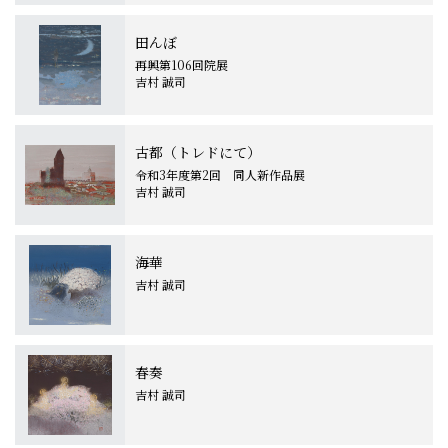
田んぼ
再興第106回院展
吉村 誠司
古都（トレドにて）
令和3年度第2回 同人新作品展
吉村 誠司
海華
吉村 誠司
春奏
吉村 誠司