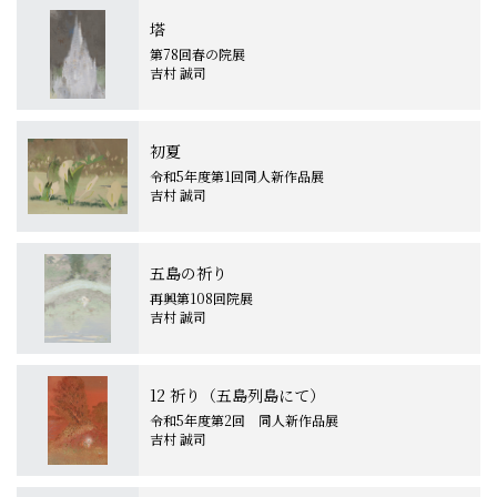
塔
第78回春の院展
吉村 誠司
初夏
令和5年度第1回同人新作品展
吉村 誠司
五島の祈り
再興第108回院展
吉村 誠司
12 祈り（五島列島にて）
令和5年度第2回 同人新作品展
吉村 誠司