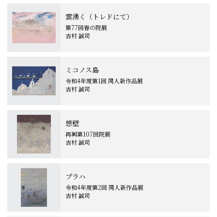
雲湧く（トレドにて）
第77回春の院展
吉村 誠司
ミコノス島
令和4年度第1回 同人新作品展
吉村 誠司
想壁
再興第107回院展
吉村 誠司
プラハ
令和4年度第2回 同人新作品展
吉村 誠司