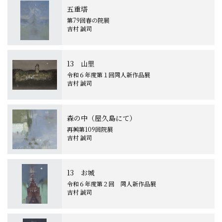
五重塔
第79回春の院展
吉村 誠司
13 山里
令和６年度第１回同人新作品展
吉村 誠司
森の中（屋久島にて）
再興第109回院展
吉村 誠司
13 お城
令和６年度第２回 同人新作品展
吉村 誠司