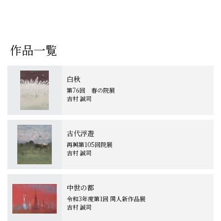
作品一覧
白秋
第76回 春の院展
吉村 誠司
古代浮遊
再興第105回院展
吉村 誠司
中世の都
令和3年度第1回 同人新作品展
吉村 誠司