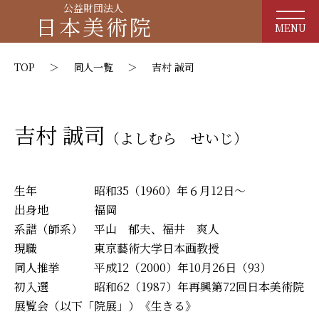
string(13) "吉村 誠司"
公益財団法人
日本美術院
MENU
TOP
＞
同人一覧
＞
吉村 誠司
吉村 誠司
（よしむら せいじ）
生年 昭和35（1960）年６月12日～
出身地 福岡
系譜（師系） 平山 郁夫、福井 爽人
現職 東京藝術大学日本画教授
同人推挙 平成12（2000）年10月26日（93）
初入選 昭和62（1987）年再興第72回日本美術院
展覧会（以下「院展」）《生きる》