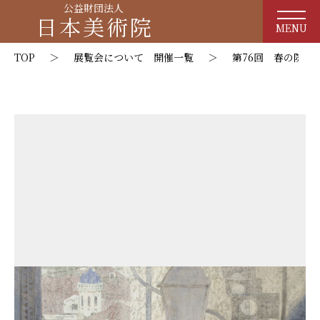
公益財団法人
日本美術院
MENU
TOP
＞
展覧会について 開催一覧
＞
第76回 春の院展