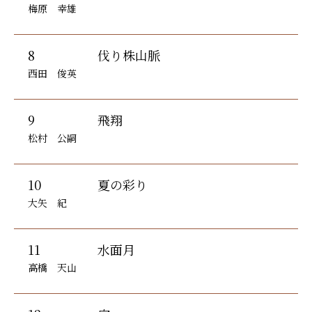
梅原 幸雄
8
伐り株山脈
西田 俊英
9
飛翔
松村 公嗣
10
夏の彩り
大矢 紀
11
水面月
高橋 天山