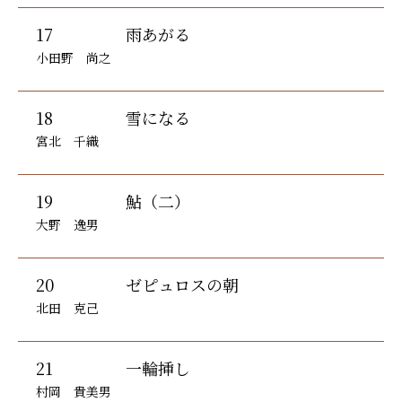
17
雨あがる
小田野 尚之
18
雪になる
宮北 千織
19
鮎（二）
大野 逸男
20
ゼピュロスの朝
北田 克己
21
一輪挿し
村岡 貴美男