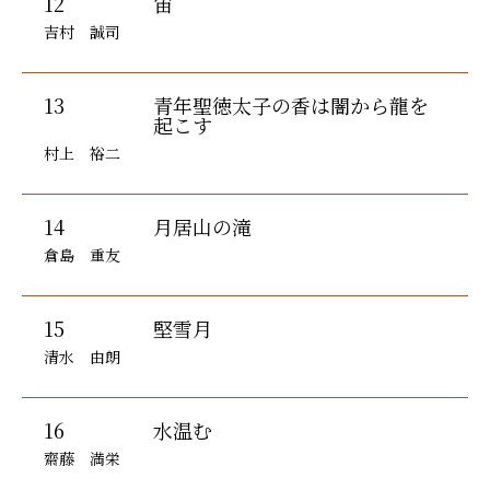
12
宙
吉村 誠司
13
青年聖徳太子の香は闇から龍を
起こす
村上 裕二
14
月居山の滝
倉島 重友
15
堅雪月
清水 由朗
16
水温む
齋藤 満栄