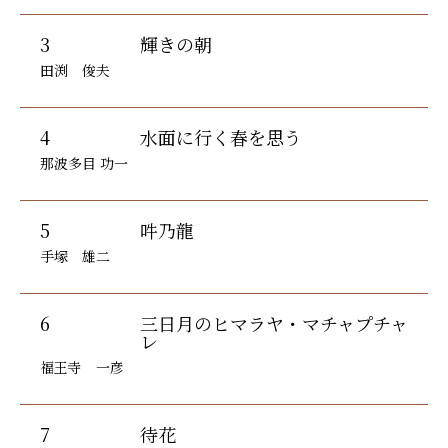
3
輝きの朝
田渕 俊夫
4
水面に行く春を思う
那波多目 功一
5
吽乃龍
手塚 雄二
6
三日月のヒマラヤ・マチャプチャ
レ
福王寺 一彦
7
待花