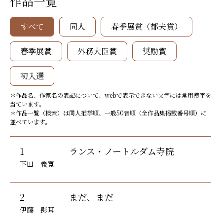
作品一覧
すべて
同人
春季展賞（郁夫賞）
春季展賞
外務大臣賞
奨励賞
初入選
＊作品名、作家名の表記について、webで表示できない文字には常用漢字を
当ています。
＊作品一覧（検索）は同人推挙順、一般50音順（全作品集掲載番号順）に
並べています。
1
ランス・ノートルダム寺院
下田 義寬
2
まだ、まだ
伊藤 髟耳