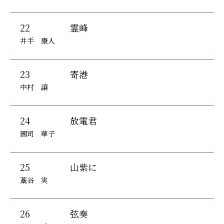
22
霊峰
井手 康人
23
寄港
中村 譲
24
放電君
國司 華子
25
山紫に
藁谷 実
26
弦奏