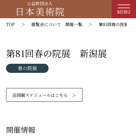
公益財団法人
日本美術院
MENU
TOP
＞
展覧会について 開催一覧
＞
第81回春の院展 
第81回春の院展 新潟展
春の院展
巡回展スケジュールはこちら ＞
開催情報