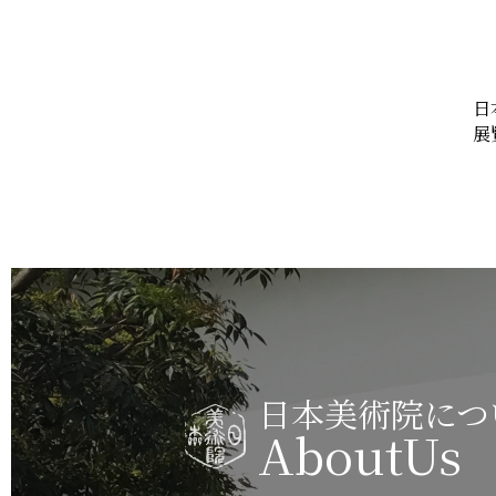
日
展
日本美術院につ
AboutUs