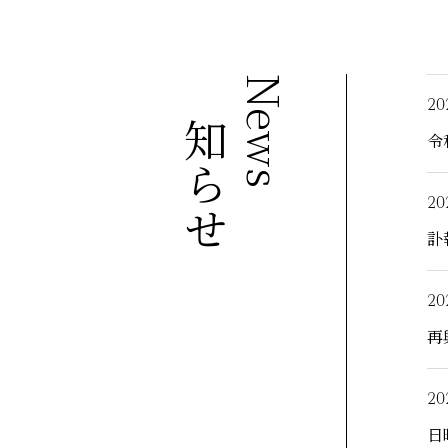
お知らせ
News
20
令
20
訃
20
再
20
日