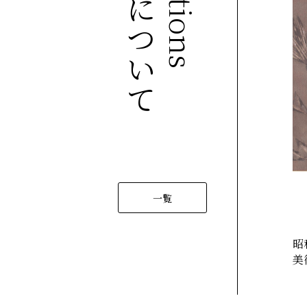
展覧会について
一覧
昭
美